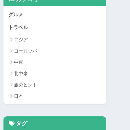
グルメ
トラベル
アジア
ヨーロッパ
中東
北中米
旅のヒント
日本
タグ